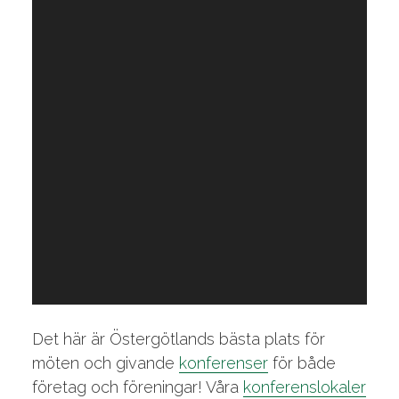
Det här är Östergötlands bästa plats för
möten och givande
konferenser
för både
företag och föreningar! Våra
konferenslokaler