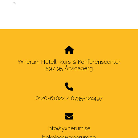
​ »
Yxnerum Hotell, Kurs & Konferenscenter
597 95 Åtvidaberg
0120-61022 / 0735-124497
info@yxnerum.se
bokning@yxnerum.se